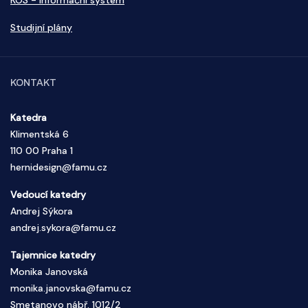
KOS - Informační systém
Studijní plány
KONTAKT
Katedra
Klimentská 6
110 00 Praha 1
hernidesign@famu.cz
Vedoucí katedry
Andrej Sýkora
andrej.sykora@famu.cz
Tajemnice katedry
Monika Janovská
monika.janovska@famu.cz
Smetanovo nábř. 1012/2