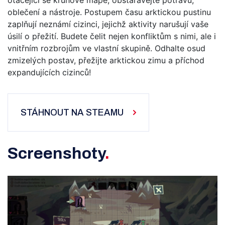
otáčející se kruhové mapě, obstarávejte potravu,
oblečení a nástroje. Postupem času arktickou pustinu
zaplňují neznámí cizinci, jejichž aktivity narušují vaše
úsilí o přežití. Budete čelit nejen konfliktům s nimi, ale i
vnitřním rozbrojům ve vlastní skupině. Odhalte osud
zmizelých postav, přežijte arktickou zimu a příchod
expandujících cizinců!
STÁHNOUT NA STEAMU
Screenshoty