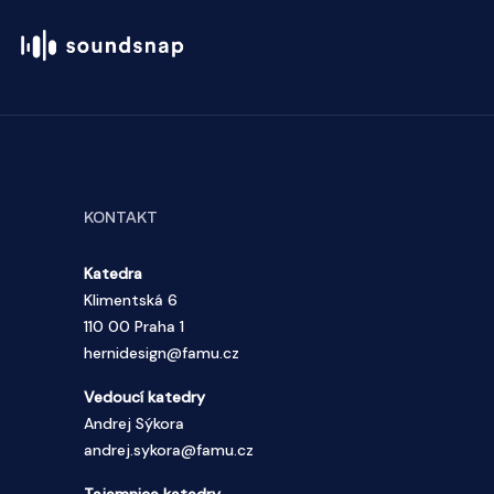
KONTAKT
Katedra
Klimentská 6
110 00 Praha 1
hernidesign@famu.cz
Vedoucí katedry
Andrej Sýkora
andrej.sykora@famu.cz
Tajemnice katedry