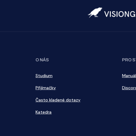
O NÁS
PRO 
Studium
Manuá
Příjímačky
Discor
Často kladené dotazy
Katedra