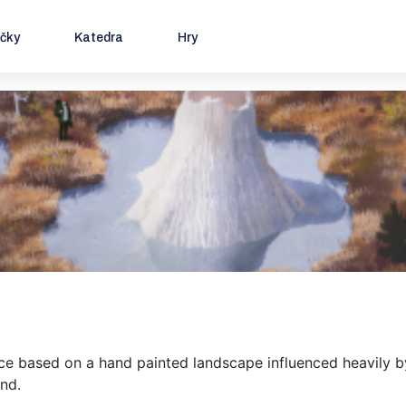
ačky
Katedra
Hry
nce based on a hand painted landscape influenced heavily b
nd.